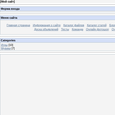
[
Мой сайт
]
Форма входа
Меню сайта
Главная страница
Информация о сайте
Каталог файлов
Каталог статей
Бло
Доска объявлений
Тесты
Команда
Онлайн фотошоп
Он
Categories
Игры
[10]
Мувики
[7]