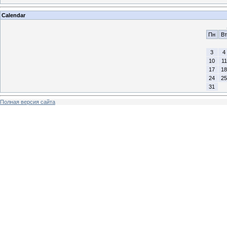
Calendar
Пн
Вт
3
4
10
11
17
18
24
25
31
Полная версия сайта