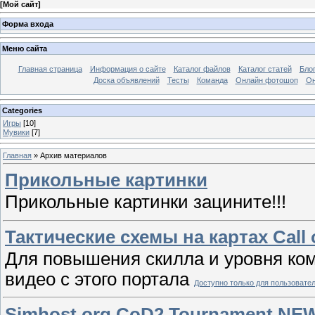
[
Мой сайт
]
Форма входа
Меню сайта
Главная страница
Информация о сайте
Каталог файлов
Каталог статей
Бло
Доска объявлений
Тесты
Команда
Онлайн фотошоп
Он
Categories
Игры
[10]
Мувики
[7]
Главная
»
Архив материалов
Прикольные картинки
Прикольные картинки зацините!!!
Тактические схемы на картах Call 
Для повышения скилла и уровня ко
видео с этого портала
Доступно только для пользовате
Simhost.org CoD2 Tournament NE