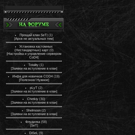
Прощай клан SeT|
(1)
[
Архв не актуальных тем
]
Установка кастомных
(Нестандартных) карт
(0)
[
Настройка и управление сервером
CoD4
]
Totality
(1)
[
Заявки на вступление в клан
]
Инфа для новичков COD4
(19)
[
Полезное/ Нужное
]
pLyT
(2)
[
Заявки на вступление в клан
]
Chetkiy
(30)
[
Заявки на вступление в клан
]
Shelmoon
(2)
[
Заявки на вступление в клан
]
Флудилка
(58)
[
SeT
]
DiSeL
(9)