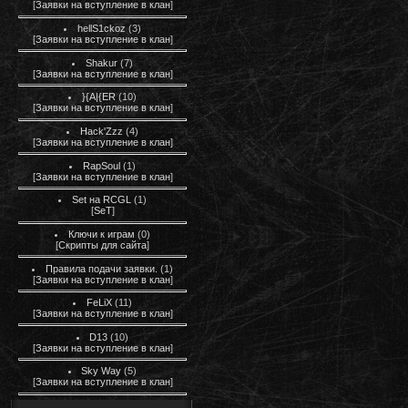
[
Заявки на вступление в клан
]
hellS1ckoz
(3)
[
Заявки на вступление в клан
]
Shakur
(7)
[
Заявки на вступление в клан
]
}{A|{ER
(10)
[
Заявки на вступление в клан
]
Hack'Zzz
(4)
[
Заявки на вступление в клан
]
RapSoul
(1)
[
Заявки на вступление в клан
]
Set на RCGL
(1)
[
SeT
]
Ключи к играм
(0)
[
Скрипты для сайта
]
Правила подачи заявки.
(1)
[
Заявки на вступление в клан
]
FeLiX
(11)
[
Заявки на вступление в клан
]
D13
(10)
[
Заявки на вступление в клан
]
Sky Way
(5)
[
Заявки на вступление в клан
]