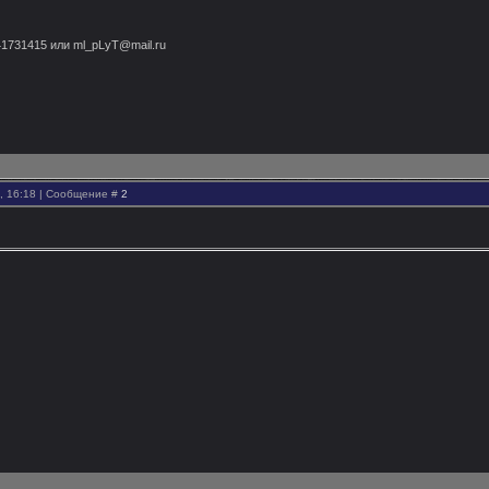
d41731415 или ml_pLyT@mail.ru
0, 16:18 | Сообщение #
2