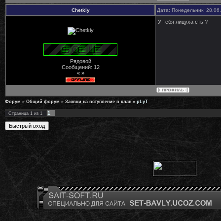
Chetkiy
Дата: Понедельник, 28.06
У тебя лицуха сть!?
Рядовой
Сообщений:
12
« »
Форум
»
Общий форум
»
Заявки на вступление в клан
»
pLyT
1
Страница
1
из
1