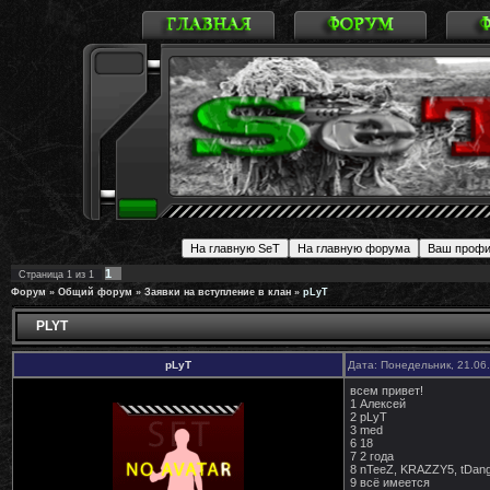
1
Страница
1
из
1
Форум
»
Общий форум
»
Заявки на вступление в клан
»
pLyT
PLYT
pLyT
Дата: Понедельник, 21.06
всем привет!
1 Алексей
2 pLyT
3 med
6 18
7 2 года
8 nTeeZ, KRAZZY5, tDang
9 всё имеется