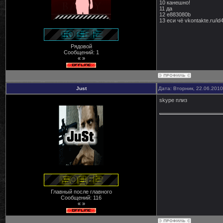
10 канешно!
11 да
12 e883080b
13 еси чё vkontakte.ru/i
Рядовой
Сообщений:
1
« »
Just
Дата: Вторник, 22.06.201
skype плиз
Главный после главного
Сообщений:
116
« »