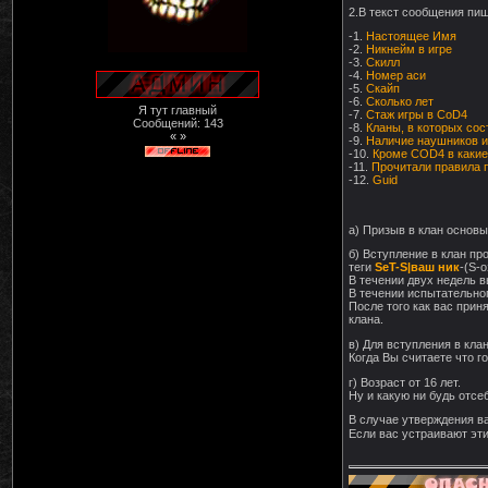
2.В текст сообщения пиш
-1.
Настоящее Имя
-2.
Никнейм в игре
-3.
Скилл
-4.
Номер аси
-5.
Скайп
-6.
Сколько лет
Я тут главный
-7.
Стаж игры в CoD4
Сообщений:
143
-8.
Кланы, в которых сос
« »
-9.
Наличие наушников 
-10.
Кроме COD4 в какие
-11.
Прочитали правила п
-12.
Guid
а) Призыв в клан основ
б) Вступление в клан п
теги
SeT-S|ваш ник
-(S-
В течении двух недель в
В течении испытательно
После того как вас прин
клана.
в) Для вступления в кла
Когда Вы считаете что г
г) Возраст от 16 лет.
Ну и какую ни будь отсеб
В случае утверждения в
Если вас устраивают эт