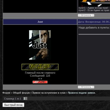
пункт1 - Админ всегда прав!
пункт2 - Если Админ не прав 
Just
Дата: Воскресенье, 06.06
Надо добавить в пункты: 
Главный после главного
Сообщений:
116
« »
Форум
»
Общий форум
»
Заявки на вступление в клан
»
Правила подачи заявки.
1
Страница
1
из
1