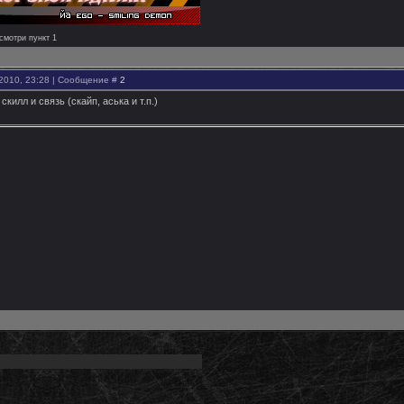
смотри пункт 1
.2010, 23:28 | Сообщение #
2
скилл и связь (скайп, аська и т.п.)