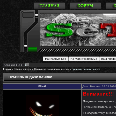
1
Страница
1
из
1
Форум
»
Общий форум
»
Заявки на вступление в клан
»
Правила подачи заявки.
ПРАВИЛА ПОДАЧИ ЗАЯВКИ.
FANAT
Дата: Вторник, 02.03.201
Внимание!!!
Подавать заявку сове
Читаем внимательно и за
1.Создаете тему, в назв