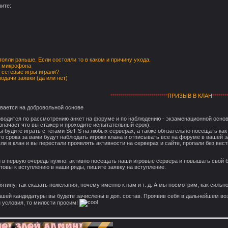
ите:
тояли раньше. Если состояли то в каком и причину ухода.
и микрофона
 сетевые игры играли?
одачи заявки (да или нет)
****************************
ПРИЗЫВ В КЛАН
*******
ывается на добровольной основе
роводится по рассмотрению анкет на форуме и по наблюдению - экзаменационной осно
означает что вы стажер и проходите испытательный срок).
ы будите играть с тегами SeT-S на любых серверах, а также обязательно посещать ка
го срока за вами будут наблюдать игроки клана и отписывать все на форуме в вашей 
яли в клан и вы перестали проявлять активности на серверах и сайте, пропали без ве
н в первую очередь нужно: активно посещать наши игровые сервера и повышать свой 
отовы к вступлению в наши ряды, пишите заявку на вступление.
ятину, так сказать пожелания, почему именно к нам и т. д. А мы посмотрим, как сильно
ашей кандидатуры вы будете зачислены в доп. состав. Проявив себя в дальнейшем воз
и условия, то милости просим!