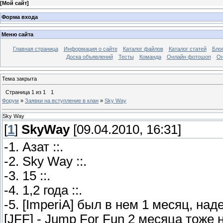
[
Мой сайт
]
Форма входа
Меню сайта
Главная страница
Информация о сайте
Каталог файлов
Каталог статей
Бло
Доска объявлений
Тесты
Команда
Онлайн фотошоп
Он
Тема закрыта
Страница
1
из
1
1
Форум
»
Заявки на вступление в клан
»
Sky Way
Sky Way
[
1
]
SkyWay
[09.04.2010, 16:31]
-1. Азат ::.
-2. Sky Way ::.
-3. 15 ::.
-4. 1,2 года ::.
-5. [ImperiA] был в нем 1 месяц, наде
[JFF] - Jump For Fun 2 месяца тоже н