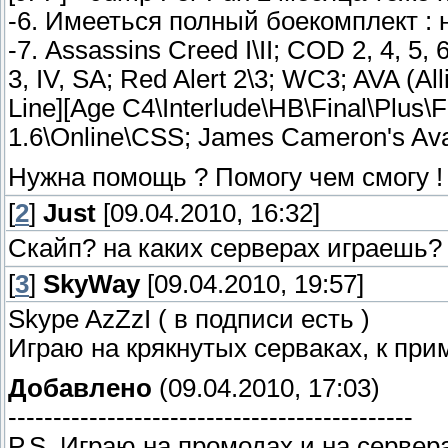
-6. Имееться полный боекомплект :
-7. Assassins Creed I\II; COD 2, 4, 5,
3, IV, SA; Red Alert 2\3; WC3; AVA (Al
Line][Age C4\Interlude\HB\Final\Plus
1.6\Online\CSS; James Cameron's Avat
Нужна помощь ? Помогу чем смогу !
[
2
]
Just
[09.04.2010, 16:32]
Скайп? на каких серверах играешь?
[
3
]
SkyWay
[09.04.2010, 19:57]
Skype AzZzI ( в подписи есть )
Играю на крякнутых серваках, к прим
Добавлено
(09.04.2010, 17:03)
---------------------------------------------
P.S. Играю на промодах и на сервер