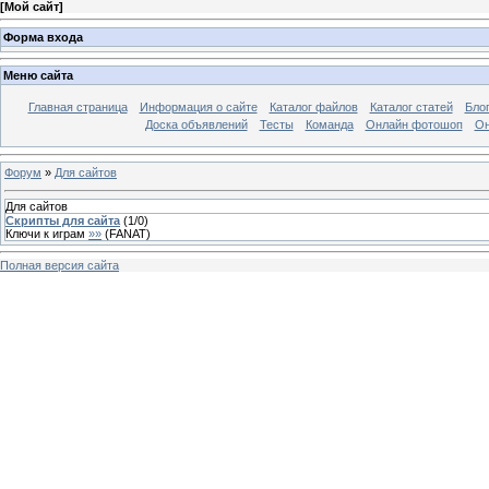
[
Мой сайт
]
Форма входа
Меню сайта
Главная страница
Информация о сайте
Каталог файлов
Каталог статей
Бло
Доска объявлений
Тесты
Команда
Онлайн фотошоп
Он
Форум
»
Для сайтов
Для сайтов
Скрипты для сайта
(
1
/
0
)
Ключи к играм
»»
(
FANAT
)
Полная версия сайта