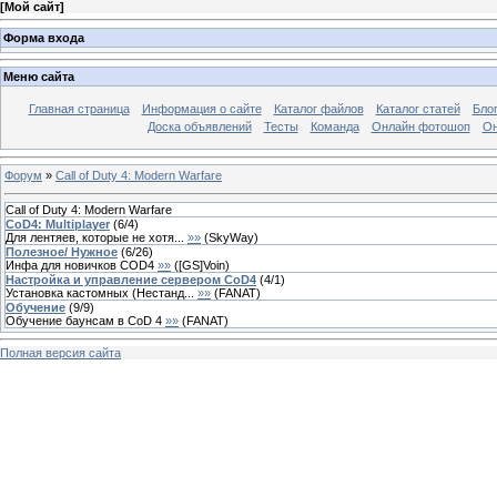
[
Мой сайт
]
Форма входа
Меню сайта
Главная страница
Информация о сайте
Каталог файлов
Каталог статей
Бло
Доска объявлений
Тесты
Команда
Онлайн фотошоп
Он
Форум
»
Call of Duty 4: Modern Warfare
Call of Duty 4: Modern Warfare
CoD4: Multiplayer
(
6
/
4
)
Для лентяев, которые не хотя...
»»
(
SkyWay
)
Полезное/ Нужное
(
6
/
26
)
Инфа для новичков COD4
»»
(
[GS]Voin
)
Настройка и управление сервером CoD4
(
4
/
1
)
Установка кастомных (Нестанд...
»»
(
FANAT
)
Обучение
(
9
/
9
)
Обучение баунсам в CoD 4
»»
(
FANAT
)
Полная версия сайта