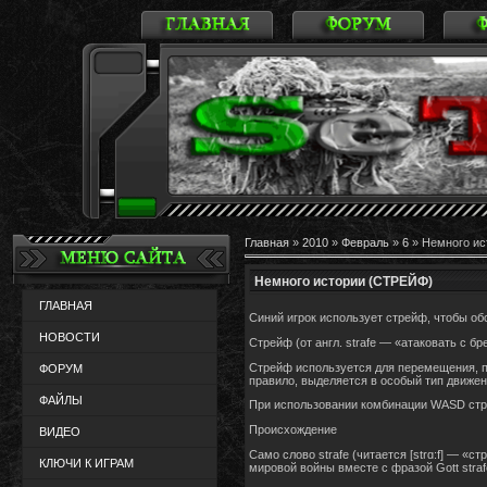
Главная
»
2010
»
Февраль
»
6
» Немного ис
Немного истории (СТРЕЙФ)
ГЛАВНАЯ
Синий игрок использует стрейф, чтобы обс
НОВОСТИ
Стрейф (от англ. strafe — «атаковать с 
Стрейф используется для перемещения, пр
ФОРУМ
правило, выделяется в особый тип движен
ФАЙЛЫ
При использовании комбинации WASD стр
Происхождение
ВИДЕО
Само слово strafe (читается [strɑ:f] — «
КЛЮЧИ К ИГРАМ
мировой войны вместе с фразой Gott straf