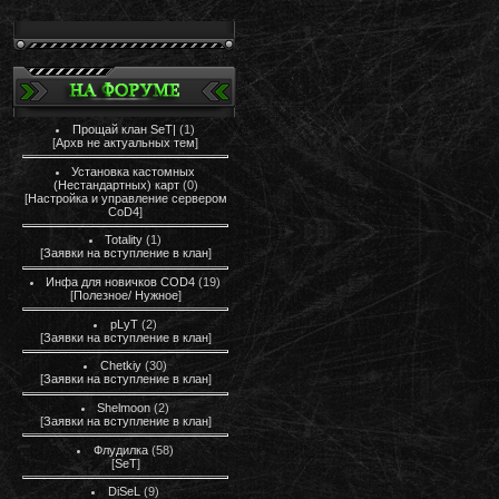
Прощай клан SeT|
(1)
[
Архв не актуальных тем
]
Установка кастомных
(Нестандартных) карт
(0)
[
Настройка и управление сервером
CoD4
]
Totality
(1)
[
Заявки на вступление в клан
]
Инфа для новичков COD4
(19)
[
Полезное/ Нужное
]
pLyT
(2)
[
Заявки на вступление в клан
]
Chetkiy
(30)
[
Заявки на вступление в клан
]
Shelmoon
(2)
[
Заявки на вступление в клан
]
Флудилка
(58)
[
SeT
]
DiSeL
(9)