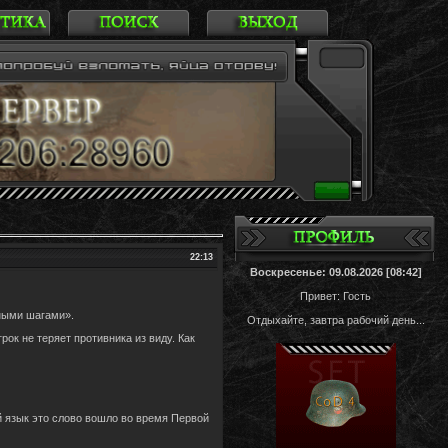
22:13
Воскресенье: 09.08.2026 [08:42]
Привет: Гость
вными шагами».
Отдыхайте, завтра рабочий день...
ок не теряет противника из виду. Как
ий язык это слово вошло во время Первой