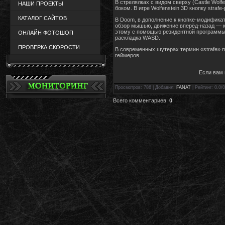
В стрелялках с видом сверху (Castle Wolf
НАШИ ПРОЕКТЫ
боком. В игре Wolfenstein 3D кнопку stra
КАТАЛОГ САЙТОВ
В Doom, в дополнение к кнопке-модификато
обзор мышью, движение вперёд-назад — к
этому с помощью резидентной программы 
ОНЛАЙН ФОТОШОП
раскладка WASD.
ПРОВЕРКА СКОРОСТИ
В современных шутерах термин «strafe» пр
геймеров.
Если вам 
Просмотров
: 786 |
Добавил
:
FANAT
|
Рейтинг
:
0.0
/
0
Всего комментариев
:
0