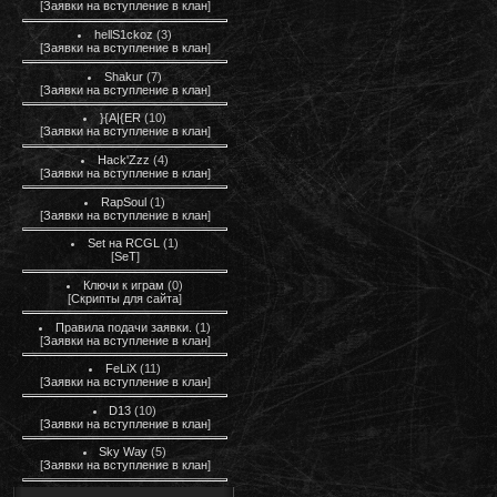
[
Заявки на вступление в клан
]
hellS1ckoz
(3)
[
Заявки на вступление в клан
]
Shakur
(7)
[
Заявки на вступление в клан
]
}{A|{ER
(10)
[
Заявки на вступление в клан
]
Hack'Zzz
(4)
[
Заявки на вступление в клан
]
RapSoul
(1)
[
Заявки на вступление в клан
]
Set на RCGL
(1)
[
SeT
]
Ключи к играм
(0)
[
Скрипты для сайта
]
Правила подачи заявки.
(1)
[
Заявки на вступление в клан
]
FeLiX
(11)
[
Заявки на вступление в клан
]
D13
(10)
[
Заявки на вступление в клан
]
Sky Way
(5)
[
Заявки на вступление в клан
]