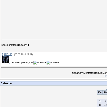
Всего комментариев
:
1
1
WOLF
(05.03.2010 23:02)
респект режесуре
Добавлять комментарии могу
[
Р
Calendar
Пн
Вт
4
5
11
12