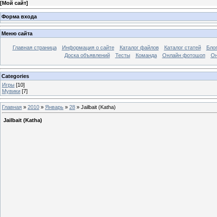
[
Мой сайт
]
Форма входа
Меню сайта
Главная страница
Информация о сайте
Каталог файлов
Каталог статей
Бло
Доска объявлений
Тесты
Команда
Онлайн фотошоп
Он
Categories
Игры
[10]
Мувики
[7]
Главная
»
2010
»
Январь
»
28
» Jailbait (Katha)
Jailbait (Katha)