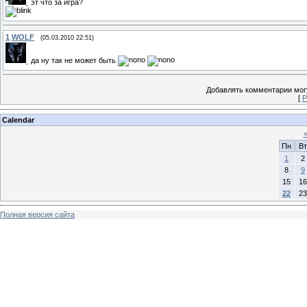
эт что за игра?
1
WOLF
(05.03.2010 22:51)
да ну так не может быть
Добавлять комментарии могу
[
Р
Calendar
Пн
Вт
1
2
8
9
15
16
22
23
Полная версия сайта