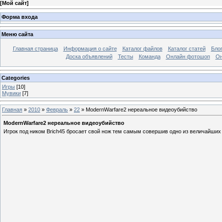
[
Мой сайт
]
Форма входа
Меню сайта
Главная страница
Информация о сайте
Каталог файлов
Каталог статей
Бло
Доска объявлений
Тесты
Команда
Онлайн фотошоп
Он
Categories
Игры
[10]
Мувики
[7]
Главная
»
2010
»
Февраль
»
22
» ModernWarfare2 нереальное видеоубийство
ModernWarfare2 нереальное видеоубийство
Игрок под ником Brich45 бросает свой нож тем самым совершив одно из величайших у